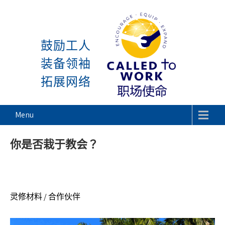
感谢神, 星期一又到了! 除去
Skip
to
鼓励工人
content
装备领袖
拓展网络
Called To Work
Menu
你是否栽于教会？
灵修材料 / 合作伙伴