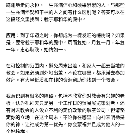
蹒跚地走向永恒。一生充满信心和硕果累累的人，与那些
一生充满怀疑和干枯的人之间有什么区别呢？答案可以在
这段经文里找到：栽于耶和华的殿中。
应用
：到了年迈之时，你想成为一棵发旺的棕树吗？如果
是，要常栽于耶和华的殿中。周而复始，月复一月，年复
一年，忠心耿耿，始终如一。
在可控制的范围内，避免周末出差，和家人一起去当地的
教会。如果必须到外地出差，不论在哪里，都承诺去参加
敬拜。有大量纸质和在线的资源帮助你找到一个教会。
我意识到有很多的障碍，包括不欣赏你对教会有兴趣的老
板，认为礼拜天只是另一个工作日的贸易展览策划者，还
有对去教会的人设立不利的定价政策的航空公司，但请
坚
定你的立场
！在这个周末，不论你在哪里，向神表明祂是
你的神，让祂成为第一优先。你会蒙福并且成为他人的一
个好榜样。