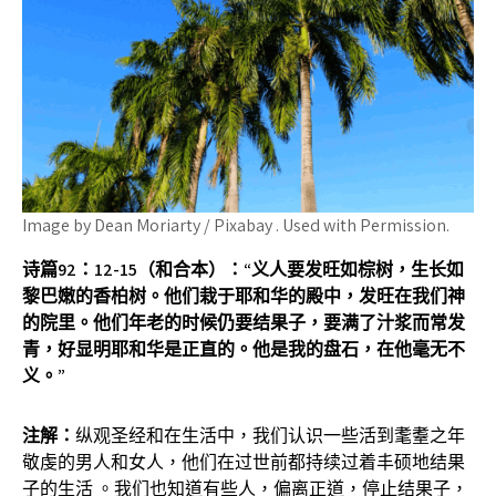
Image by Dean Moriarty / Pixabay . Used with Permission.
诗篇
92
：
12-15
（和合本
）：“
义人要发旺如棕树，生长如
黎巴嫩的香柏树。他们栽于耶和华的殿中，发旺在我们神
的院里。他们年老的时候仍要结果子，要满了汁浆而常发
青，好显明耶和华是正直的。他是我的盘石，在他毫无不
义。
”
注解：
纵观圣经和在生活中，我们认识一些活到耄耋之年
敬虔的男人和女人，他们在过世前都持续过着丰硕地结果
子的生活 。我们也知道有些人，偏离正道，停止结果子，