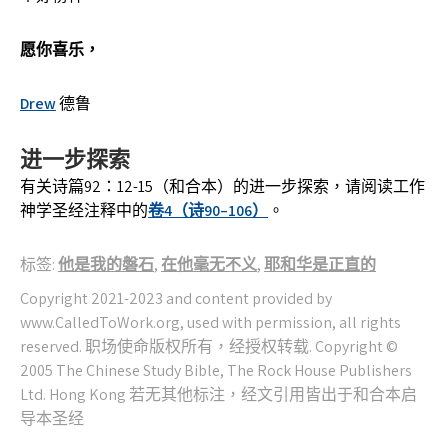
愿你喜乐，
Drew
德鲁
进一步探索
有关诗篇92：12-15（和合本）的进一步探索，请阅读工作
神学圣经注释中的
卷4（诗90–106）
。
标签:
他是我的磐石
,
在他毫无不义
,
耶和华是正直的