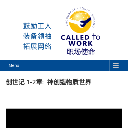
感谢神, 星期一又到了! 除去
Skip
to
鼓励工人
content
装备领袖
拓展网络
Called To Work
Menu
创世记 1-2章: 神创造物质世界