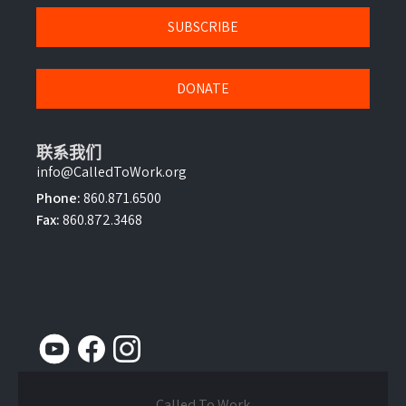
SUBSCRIBE
DONATE
联系我们
info@CalledToWork.org
Phone:
860.871.6500
Fax:
860.872.3468
Called To Work