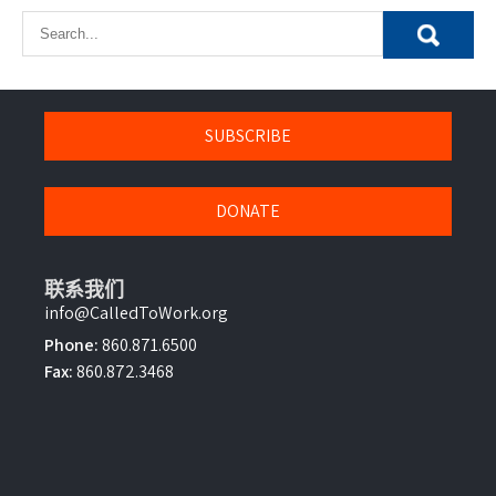
導
覽
SUBSCRIBE
DONATE
联系我们
info@CalledToWork.org
Phone:
860.871.6500
Fax:
860.872.3468