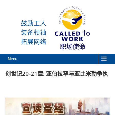
感谢神, 星期一又到了! 除去 主日与周
Skip
to
鼓励工人
content
装备领袖
拓展网络
Called To Work
Menu
创世记20-21章: 亚伯拉罕与亚比米勒争执