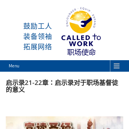
感谢神, 星期一又到了! 除去 主日与周一 
Skip
to
鼓励工人
content
装备领袖
拓展网络
Called To Work
Menu
启示录21-22章：启示录对于职场基督徒
的意义