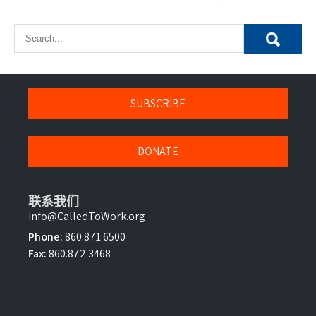
章
導
覽
SUBSCRIBE
DONATE
联系我们
info@CalledToWork.org
Phone:
860.871.6500
Fax:
860.872.3468