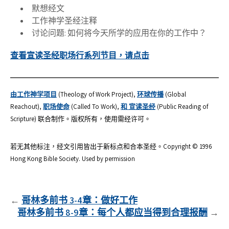
默想经文
工作神学圣经注释
讨论问题: 如何将今天所学的应用在你的工作中？
查看宣读圣经职场行系列节目，请点击
由工作神学项目
(Theology of Work Project),
环球传播
(Global
Reachout),
职场使命
(Called To Work),
和 宣读圣经
(Public Reading of
Scripture) 联合制作。版权所有，使用需经许可。
若无其他标注，经文引用皆出于新标点和合本圣经。Copyright © 1996
Hong Kong Bible Society. Used by permission
文
哥林多前书 3-4章：做好工作
哥林多前书 8-9章：每个人都应当得到合理报酬
章