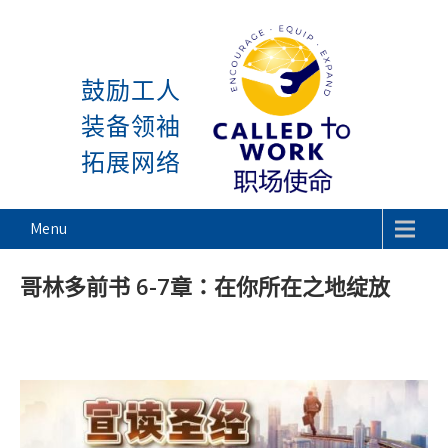
感谢神, 星期一又到了! 除去 主日与周
Skip
to
鼓励工人
content
装备领袖
拓展网络
Called To Work
Menu
哥林多前书 6-7章：在你所在之地绽放