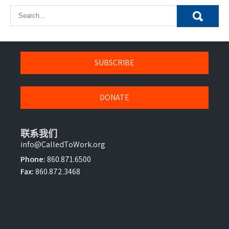
導
覽
SUBSCRIBE
DONATE
联系我们
info@CalledToWork.org
Phone:
860.871.6500
Fax:
860.872.3468