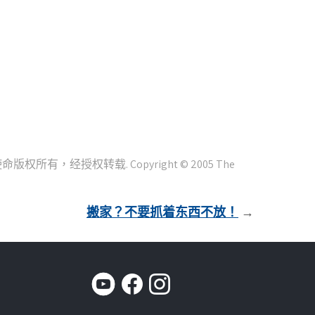
。
搬家？不要抓着东西不放！