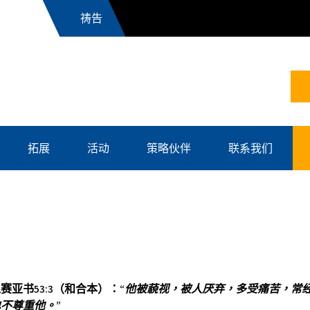
News
拓展
活动
策略伙伴
联系我们
以赛亚书
53:3（和合本）：“
他被藐视，被人厌弃，多受痛苦，常
也不尊重他。
”