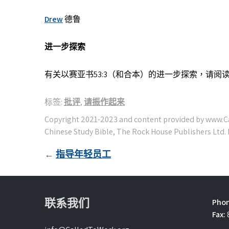
Drew
德鲁
进一步探索
有关以赛亚书53:3（和合本）的进一步探索，请阅
标签:
批评
,
请振作起来
文
指导年轻员工
章
導
覽
联系我们
Phon
Fax: