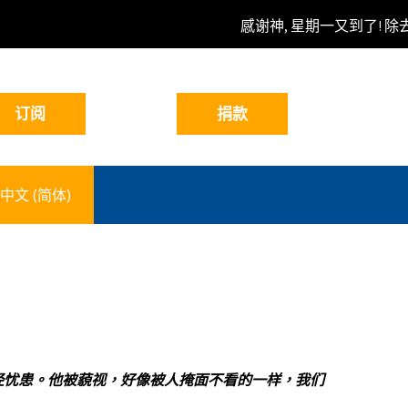
感谢神, 星期一又到了! 除
中文 (简体)
经忧患。他被藐视，好像被人掩面不看的一样，我们