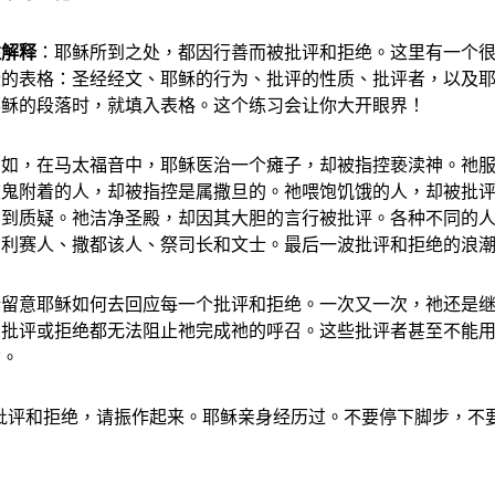
注解释
：耶稣所到之处，都因行善而被批评和拒绝。这里有一个
段的表格：圣经经文、耶稣的行为、批评的性质、批评者，以及
耶稣的段落时，就填入表格。这个练习会让你大开眼界！
例如，在马太福音中，耶稣医治一个瘫子，却被指控亵渎神。祂
被鬼附着的人，却被指控是属撒旦的。祂喂饱饥饿的人，却被批
受到质疑。祂洁净圣殿，却因其大胆的言行被批评。各种不同的
法利赛人、撒都该人、祭司长和文士。最后一波批评和拒绝的浪
请留意耶稣如何去回应每一个批评和拒绝。一次又一次，祂还是
的批评或拒绝都无法阻止祂完成祂的呼召。这些批评者甚至不能
亡。
批评和拒绝，请振作起来。耶稣亲身经历过。不要停下脚步，不