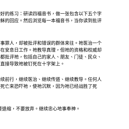
很好的练习：研读四福音书，做一张包含以下五个字
耶稣的回应。然后浏览每一本福音书，当你读到批评
服事罪人，却被批评和错误的群体来往。祂医治一个
评在安息日工作。祂教导真理，但祂的资格和权威却
人都批评祂，包括自己的家人、朋友、门徒、民众、
潮直接导致祂被钉死在十字架上。
继续前行，继续医治、继续传道、继续教导。任何人
用死亡来恐吓祂，使祂沉默，因为祂已经战胜了死
要退缩，不要放弃。继续忠心地事奉神。