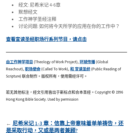
经文: 尼希米记 4-6章
默想经文
工作神学圣经注释
讨论问题: 如何将今天所学的应用在你的工作中？
查看宣读圣经职场行系列节目，请点击
由工作神学项目
(Theology of Work Project),
环球传播
(Global
Reachout),
职场使命
(Called To Work),
和 宣读圣经
(Public Reading of
Scripture) 联合制作。版权所有，使用需经许可。
若无其他标注，经文引用皆出于新标点和合本圣经。Copyright © 1996
Hong Kong Bible Society. Used by permission
文
尼希米记 1-3 章：信靠上帝意味着单单祷告，还
是采取行动，又或是两者兼顾?