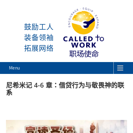
感谢神, 星期一又到了! 除去 主日与周
Skip
to
鼓励工人
content
装备领袖
拓展网络
Called To Work
Menu
尼希米记 4-6 章：借贷行为与敬畏神的联
系