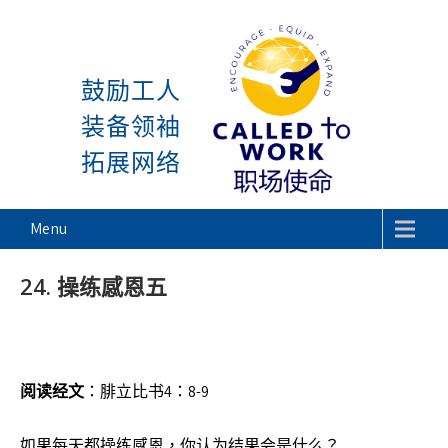
感谢神, 星期一又到了! 除去
Skip
to
鼓励工人
content
装备领袖
拓展网络
Called To Work
Menu
24. 操练感恩五
阅读经文
：腓立比书4：8-9
如果每天都操练感恩，你认为结果会是什么？