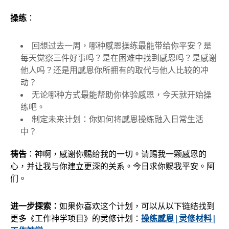
操练
：
回想过去一周，哪种感恩操练最能带给你平安？是
每天觉察三件好事吗？是在困难中找到感恩吗？是感谢
他人吗？还是用感恩你所拥有的取代与他人比较的冲
动？
无论哪种方式最能帮助你体验感恩，今天就开始操
练吧。
制定未来计划：你如何将感恩操练融入日常生活
中？
祷告
：神啊，感谢你赐给我的一切。请赐我一颗感恩的
心，并让我与你建立更深的关系。今日求你赐我平安。阿
们。
进一步探索：
如果你喜欢这个计划，可以从以下链结找到
更多《工作神学项目》的灵修计划：
操练感恩 | 灵修材料 |