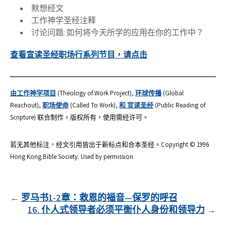
默想经文
工作神学圣经注释
讨论问题: 如何将今天所学的应用在你的工作中？
查看宣读圣经职场行系列节目，请点击
由工作神学项目
(Theology of Work Project),
环球传播
(Global
Reachout),
职场使命
(Called To Work),
和 宣读圣经
(Public Reading of
Scripture) 联合制作。版权所有，使用需经许可。
若无其他标注，经文引用皆出于新标点和合本圣经。Copyright © 1996
Hong Kong Bible Society. Used by permission
文
罗马书1-2章：救恩的福音—保罗的呼召
16. 仆人式领导者必须平衡仆人身份和领导力
章