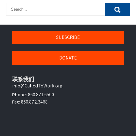
導
覽
SUBSCRIBE
DONATE
联系我们
info@CalledToWork.org
Phone:
860.871.6500
Fax:
860.872.3468