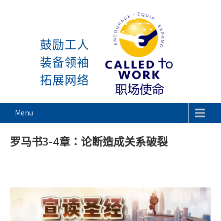
感谢神, 星期一又到了! 除去 主日与周一
Skip
to
鼓励工人
content
装备领袖
拓展网络
Called To Work
Menu
罗马书3-4章：论断造成关系破裂