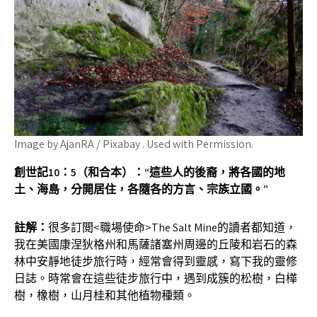
Image by AjanRA / Pixabay . Used with Permission.
創世記
10
：
5
（和合本
）：“
這些人的後裔，將各國的地
土、海島，分開居住，各隨各的方言、宗族立國。
”
註解：
很多訂閲<職場使命>The Salt Mine的讀者都知道，
我在美國康涅狄格州和馬薩諸塞州周邊的丘陵和岩石的森
林中安靜地徒步旅行時，經常會得到靈感，寫下我的靈修
日誌。時常會在這些徒步旅行中，遇到成簇的松樹，白樺
樹，橡樹，山月桂和其他植物種類。