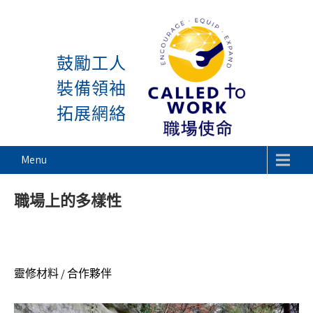
感謝神, 星期一又到了! 除
Skip
to
鼓勵工人
content
裝備領袖
拓展網絡
Called To Work
Menu
職場上的多樣性
靈修材料 / 合作夥伴