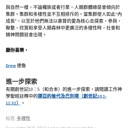
與自然一樣，不論種族或者行業，人類群體總是會傾向於
集群。集群和多樣性並不互相排斥的。當集群使人如此“內
成長”，以至於他們無法以基督的愛為核心去探索，參與，
聯繫，欣賞和享受人類森林中更廣泛的多樣性時，社會和
精神問題就會出現。
願你喜樂，
Drew
德魯
進一步探索
有關創世記10：5（和合本）的進一步探索，請閱讀工作神
學聖經註釋中的
挪亞的後代及巴別塔（創世記10:1-
11:32）
。
标签:
多樣性