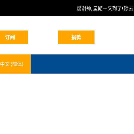
感谢神, 星期一又到了! 除去
中文 (简体)