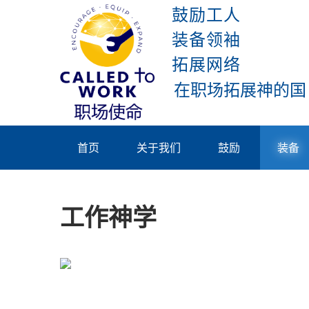
Skip
鼓励工人
to
装备领袖
content
拓展网络
Called To
Work
首页
关于我们
鼓励
装备
工作神学