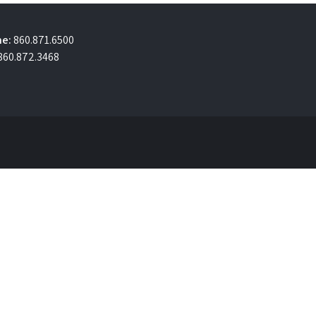
e:
860.871.6500
860.872.3468