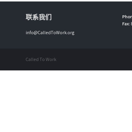
联系我们
Phon
Fax:
info@CalledToWork.org
Called To Work