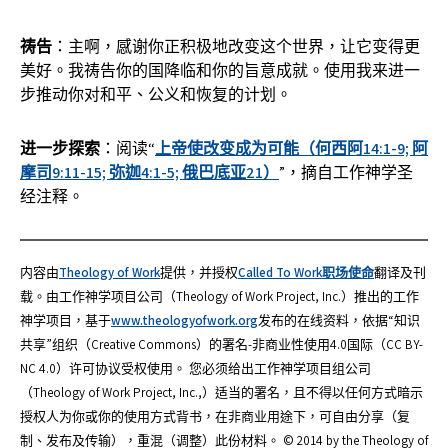
祷告
：主啊，感谢你正积极地改变这个世界，让它变得更
美好。我祷告你的国降临和你的旨意成就。使用我来进一
步推动你对和平、公义和恢复的计划。
进一步探索
：阅读“
上帝使改变成为可能（何西阿14:1-9; 阿
摩司9:11-15; 弥迦4:1-5; 俄巴底亚21）
”，摘自工作神学圣
经注释。
内容由
Theology of Work
提供，并授权
Called To Work职场使命
翻译及刊
载。由工作神学项目公司（Theology of Work Project, Inc.）推出的工作
神学项目，基于
www.theologyofwork.org
发布的在线资料，依据“知识
共享”组织（Creative Commons）的署名-非商业性使用4.0国际（CC BY-
NC 4.0）许可协议受权使用。 您必须给出工作神学项目组公司
（Theology of Work Project, Inc.,）适当的署名，且不得以任何方式暗示
授权人为你或你的使用方式背书，在非商业用途下，可自由分享（复
制、发布及传输），重混（调整）此份材料。 © 2014 by the Theology of