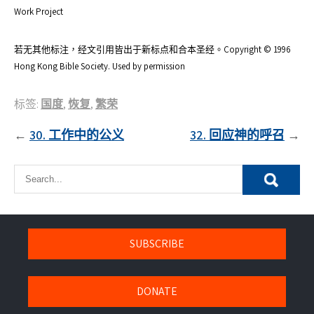
Work Project
若无其他标注，经文引用皆出于新标点和合本圣经。Copyright © 1996
Hong Kong Bible Society. Used by permission
标签:
国度
,
恢复
,
繁荣
文
30. 工作中的公义
32. 回应神的呼召
章
導
覽
SUBSCRIBE
DONATE