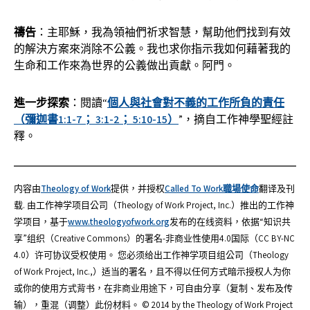
禱告
：主耶穌，我為領袖們祈求智慧，幫助他們找到有效
的解決方案來消除不公義。我也求你指示我如何藉著我的
生命和工作來為世界的公義做出貢獻。阿門。
進一步探索
：閱讀“
個人與社會對不義的工作所負的責任
（彌迦書1:1-7； 3:1-2； 5:10-15）
”，摘自工作神學聖經註
釋。
内容由
Theology of Work
提供，并授权
Called To Work職場使命
翻译及刊
载. 由工作神学项目公司（Theology of Work Project, Inc.）推出的工作神
学项目，基于
www.theologyofwork.org
发布的在线资料，依据“知识共
享”组织（Creative Commons）的署名-非商业性使用4.0国际（CC BY-NC
4.0）许可协议受权使用。 您必须给出工作神学项目组公司（Theology
of Work Project, Inc.,）适当的署名，且不得以任何方式暗示授权人为你
或你的使用方式背书，在非商业用途下，可自由分享（复制、发布及传
输），重混（调整）此份材料。 © 2014 by the Theology of Work Project