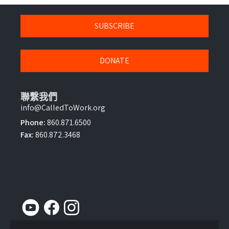
SUBSCRIBE
DONATE
聯繫我們
info@CalledToWork.org
Phone:
860.871.6500
Fax:
860.872.3468