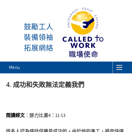
感謝神, 星期一又到了! 除去 主
Skip
to
鼓勵工人
content
裝備領袖
拓展網絡
Called To Work
Menu
4. 成功和失敗無法定義我們
閲讀經文
：腓力比書4：11-13
很多人認為使徒保羅是成功的。由於他的事工，福音快速