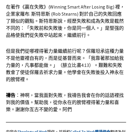
在著作《贏在失敗》(Winning Smart After Losing Big) 裡，
企業家羅布. 斯特恩斯 (Rob Stearns) 對於自己的失敗回應
了類似的觀點。斯特恩斯說，經歷失敗和成為失敗是截然
不同的：「失敗前和失敗後，你是同一個人。」是堅强的
品格使我們從失敗中站起來，繼續前行。
但是我們從哪裡得著力量繼續前行呢？保羅坦承這種力量
不是他靈裡自有的，而是從基督而來。「我靠著那加給我
力量的，凡事都能做。」（腓立比書4:13）。艱難和失敗
教會了使徒保羅去祈求力量。他學會在失敗後投入神永在
的膀臂裡。
禱告
：神啊，當我面對失敗，我禱告我會在你的話語裡找
到我的價值。幫助我，從你永在的膀臂裡得著力量和喜
樂。謝謝你亙古不變的愛。阿們
内容由
Theology of Work
提供，并授权
Called To Work職場使命
翻译及刊