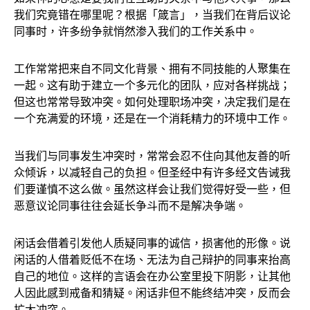
我们究竟错在哪里呢？根据「箴言」，当我们在背后议论
同事时，许多纷争就悄然渗入我们的工作关系中。
工作常常把来自不同文化背景、拥有不同技能的人聚集在
一起。这有助于建立一个多元化的团队，应对各样挑战；
但这也常常导致冲突。如何处理职场冲突，决定我们是在
一个充满爱的环境，还是在一个消耗精力的环境中工作。
当我们与同事发生冲突时，常常会忍不住向其他友善的听
众倾诉，以减轻自己的负担。但圣经中有许多经文告诫我
们要谨慎不这么做。虽然这样会让我们觉得好受一些，但
恶意议论同事往往会延长争斗而不是解决争端。
闲话会借着引发他人质疑同事的诚信，损害他的形像。说
闲话的人借着贬低不在场、无法为自己辩护的同事来抬高
自己的地位。这样的言语会在办公室里投下阴影，让其他
人因此感到戒备和猜疑。闲话非但不能终结冲突，反而会
扩大冲突。