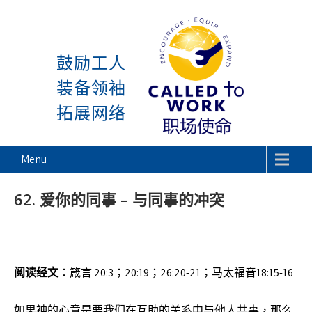
感谢神, 星期一又到了! 除去
Skip
to
鼓励工人
content
装备领袖
拓展网络
Called To Work
Menu
62. 爱你的同事 – 与同事的冲突
阅读经文
：箴言 20:3；20:19；26:20-21；马太福音18:15-16
如果神的心意是要我们在互助的关系中与他人共事，那么