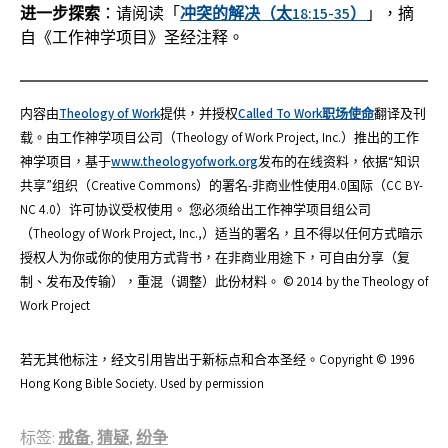
进一步探索
：请阅读「
冲突的解决（太18:15-35）
」，摘
自《工作神学项目》圣经注释。
内容由
Theology of Work
提供，并授权
Called To Work职场使命
翻译及刊
载。由工作神学项目公司（Theology of Work Project, Inc.）推出的工作
神学项目，基于
www.theologyofwork.org
发布的在线资料，依据“知识
共享”组织（Creative Commons）的署名-非商业性使用4.0国际（CC BY-
NC 4.0）许可协议受权使用。 您必须给出工作神学项目组公司
（Theology of Work Project, Inc.,）适当的署名，且不得以任何方式暗示
授权人为你或你的使用方式背书，在非商业用途下，可自由分享（复
制、发布及传输），重混（调整）此份材料。 © 2014 by the Theology of
Work Project
若无其他标注，经文引用皆出于新标点和合本圣经。Copyright © 1996
Hong Kong Bible Society. Used by permission
标签:
戒备
,
猜疑
,
纷争