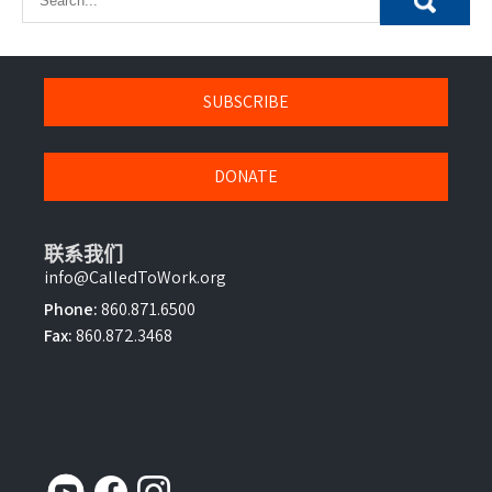
SUBSCRIBE
DONATE
联系我们
info@CalledToWork.org
Phone:
860.871.6500
Fax:
860.872.3468