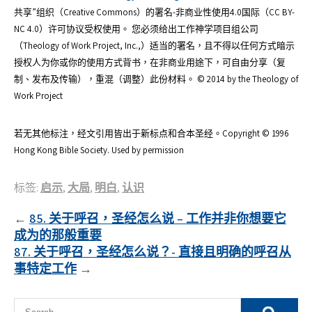
共享”组织（Creative Commons）的署名-非商业性使用4.0国际（CC BY-
NC 4.0）许可协议受权使用。 您必须给出工作神学项目组公司
（Theology of Work Project, Inc.,）适当的署名，且不得以任何方式暗示
授权人为你或你的使用方式背书，在非商业用途下，可自由分享（复
制、发布及传输），重混（调整）此份材料。 © 2014 by the Theology of
Work Project
若无其他标注，经文引用皆出于新标点和合本圣经。Copyright © 1996
Hong Kong Bible Society. Used by permission
标签:
启示
,
大局
,
明白
,
认识
文
85. 关于呼召，圣经怎么说 – 工作并非你想要它
成为的那般重要
章
87. 关于呼召，圣经怎么说？- 直接且明确的呼召从
導
事特定工作
覽