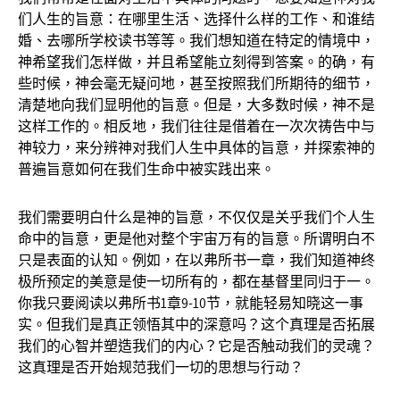
们人生的旨意：在哪里生活、选择什么样的工作、和谁结
婚、去哪所学校读书等等。我们想知道在特定的情境中，
神希望我们怎样做，并且希望能立刻得到答案。的确，有
些时候，神会毫无疑问地，甚至按照我们所期待的细节，
清楚地向我们显明他的旨意。但是，大多数时候，神不是
这样工作的。相反地，我们往往是借着在一次次祷告中与
神较力，来分辨神对我们人生中具体的旨意，并探索神的
普遍旨意如何在我们生命中被实践出来。
我们需要明白什么是神的旨意，不仅仅是关乎我们个人生
命中的旨意，更是他对整个宇宙万有的旨意。所谓明白不
只是表面的认知。例如，在以弗所书一章，我们知道神终
极所预定的美意是使一切所有的，都在基督里同归于一。
你我只要阅读以弗所书1章9-10节，就能轻易知晓这一事
实。但我们是真正领悟其中的深意吗？这个真理是否拓展
我们的心智并塑造我们的内心？它是否触动我们的灵魂？
这真理是否开始规范我们一切的思想与行动？