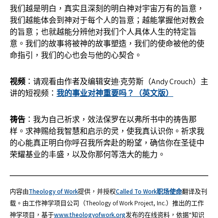
我们越是明白，真实且深刻的明白神对宇宙万有的旨意，
我们越能体会到神对于每个人的旨意；越能掌握他对教会
的旨意；也就越能分辨他对我们个人具体人生的特定旨
意。我们的故事将被神的故事塑造，我们的使命被他的使
命指引，我们的心也会与他的心契合。
视频
：请观看由作者及编辑安迪·克劳斯（Andy Crouch）主
讲的短视频：
我的事业对神重要吗？（英文版）
祷告
：我为自己祈求，效法保罗在以弗所书中的祷告那
样。求神赐给我智慧和启示的灵，使我真认识你。祈求我
的心能真正明白你呼召我所奔赴的盼望，确信你在圣徒中
荣耀基业的丰盛，以及你那何等浩大的能力。
内容由
Theology of Work
提供，并授权
Called To Work职场使命
翻译及刊
载。由工作神学项目公司（Theology of Work Project, Inc.）推出的工作
神学项目，基于
www.theologyofwork.org
发布的在线资料，依据“知识