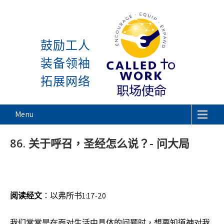
感谢神, 星期一又到了! 除去 
Skip
to
鼓励工人
content
装备领袖
拓展网络
Called To Work
Menu
86. 关于呼召，圣经怎么说？- 问大局
阅读经文
：以弗所书1:17-20
我们常常是在面对生活中具体的问题时，想要知道神对我