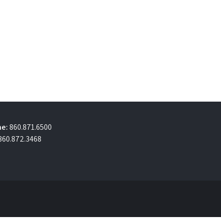
e:
860.871.6500
860.872.3468