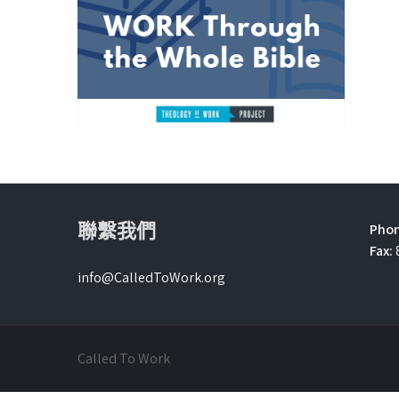
聯繫我們
Phon
Fax:
info@CalledToWork.org
Called To Work