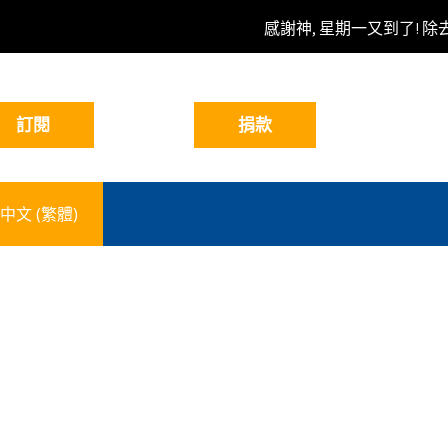
感謝神, 星期一又到了! 除
中文 (繁體)