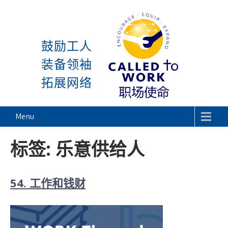
感谢神, 星期一又到了! 除
Skip
to
鼓励工人
content
装备领袖
拓展网络
Called To Work
Menu
标签:
乐意供给人
54. 工作和钱财