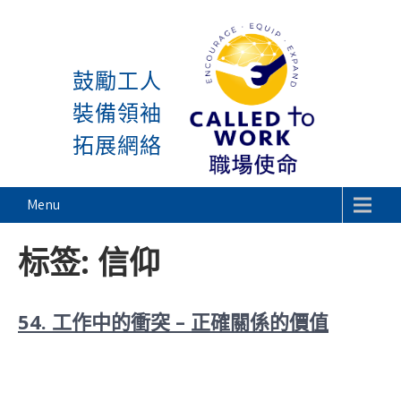
感謝神, 星期一又到了! 除
Skip
to
鼓勵工人
content
裝備領袖
拓展網絡
Called To Work
Menu
标签:
信仰
54. 工作中的衝突 – 正確關係的價值