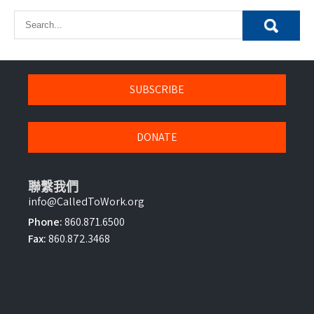
SUBSCRIBE
DONATE
聯繫我們
info@CalledToWork.org
Phone:
860.871.6500
Fax:
860.872.3468