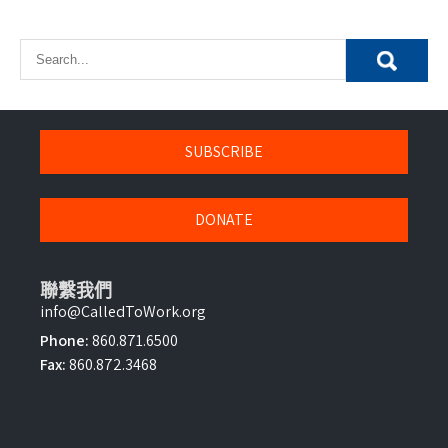
SUBSCRIBE
DONATE
聯繫我們
info@CalledToWork.org
Phone:
860.871.6500
Fax:
860.872.3468