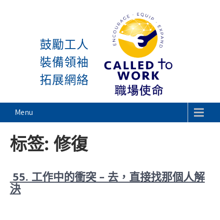
感謝神, 星期一又到了! 除去 
Skip
to
鼓勵工人
content
裝備領袖
拓展網絡
Called To Work
Menu
标签:
修復
55. 工作中的衝突 – 去，直接找那個人解
決