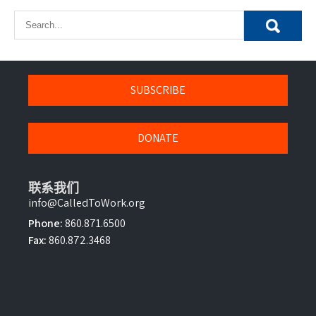
SUBSCRIBE
DONATE
联系我们
info@CalledToWork.org
Phone:
860.871.6500
Fax:
860.872.3468