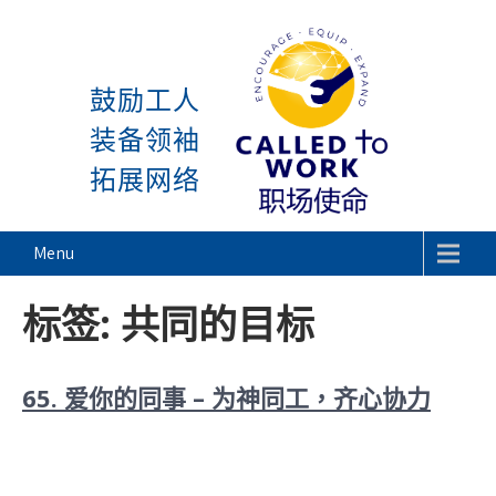
感谢神, 星期一又到了! 除
Skip
to
鼓励工人
content
装备领袖
拓展网络
Called To Work
Menu
标签:
共同的目标
65. 爱你的同事 – 为神同工，齐心协力