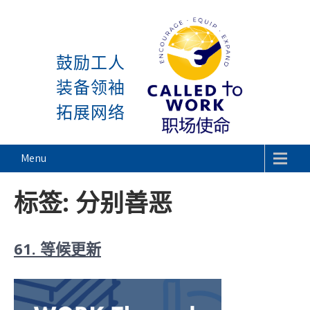
感谢神, 星期一又到了! 除
Skip
to
鼓励工人
content
装备领袖
拓展网络
Called To Work
Menu
标签:
分别善恶
61. 等候更新