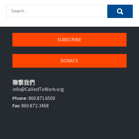
SUBSCRIBE
DONATE
聯繫我們
info@CalledToWork.org
Phone:
860.871.6500
Fax:
860.872.3468