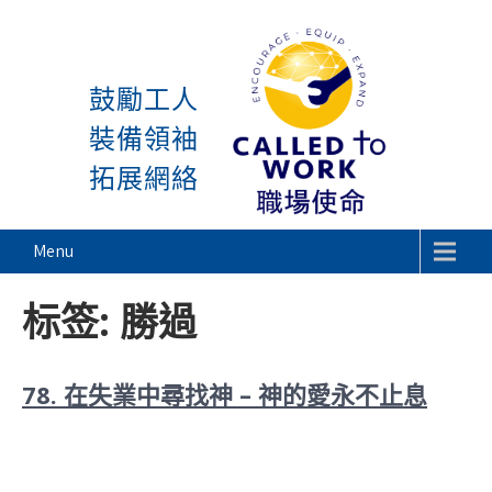
感謝神, 星期一又到了! 除
Skip
to
鼓勵工人
content
裝備領袖
拓展網絡
Called To Work
Menu
标签:
勝過
78. 在失業中尋找神 – 神的愛永不止息