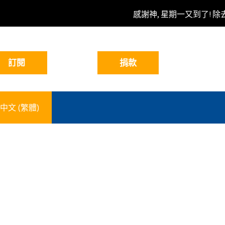
感謝神, 星期一又到了! 除
中文 (繁體)