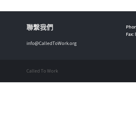
聯繫我們
Phon
Fax:
info@CalledToWork.org
Called To Work