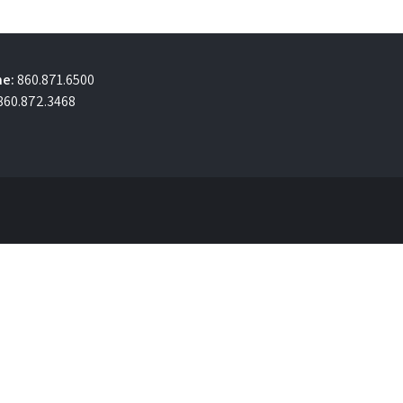
e:
860.871.6500
860.872.3468