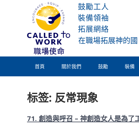
Skip
鼓勵工人
to
裝備領袖
content
拓展網絡
Called To
Work
首頁
關於我們
鼓勵
裝備
标签:
反常現象
71. 創造與呼召 – 神創造女人是為了