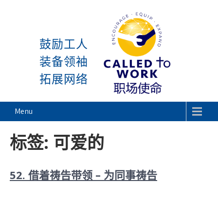
感谢神, 星期一又到了! 除去
Skip
to
鼓励工人
content
装备领袖
拓展网络
Called To Work
Menu
标签:
可爱的
52. 借着祷告带领 – 为同事祷告