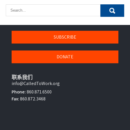
SUBSCRIBE
DONATE
联系我们
info@CalledToWork.org
Phone:
860.871.6500
Fax:
860.872.3468