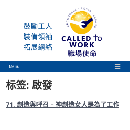
感謝神, 星期一又到了! 除
Skip
to
鼓勵工人
content
裝備領袖
拓展網絡
Called To Work
Menu
标签:
啟發
71. 創造與呼召 – 神創造女人是為了工作