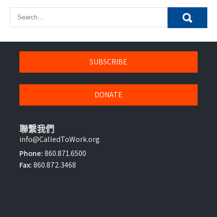
SUBSCRIBE
DONATE
聯繫我們
info@CalledToWork.org
Phone:
860.871.6500
Fax:
860.872.3468