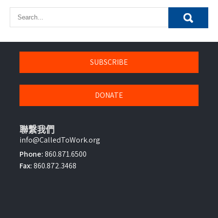
SUBSCRIBE
DONATE
聯繫我們
info@CalledToWork.org
Phone:
860.871.6500
Fax:
860.872.3468