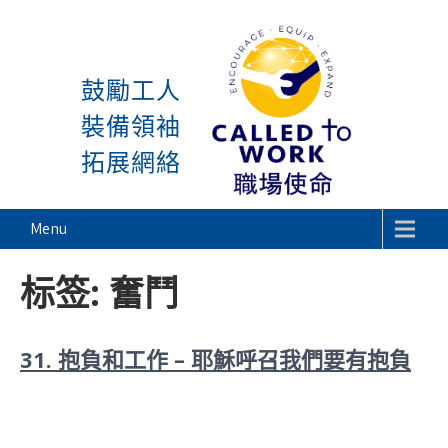
感謝神, 星期一又到了! 除
Skip
to
鼓勵工人
content
裝備領袖
拓展網絡
Called To Work
Menu
标签:
奮鬥
31. 抱負和工作 – 耶穌呼召我們要有抱負