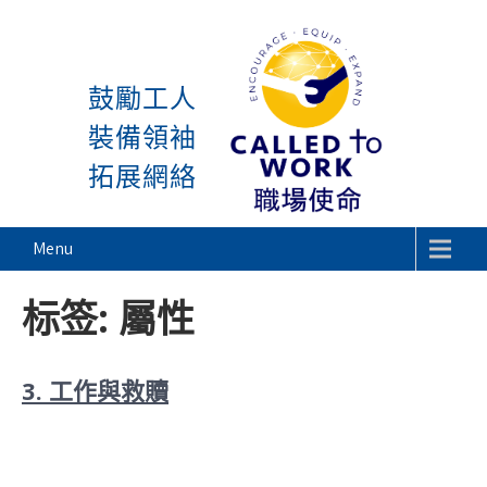
感謝神, 星期一又到了! 除去 主日與週一 的分割。
以
Skip
to
鼓勵工人
content
裝備領袖
拓展網絡
Called To Work
Menu
标签:
屬性
3. 工作與救贖