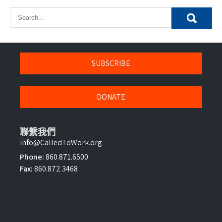
SUBSCRIBE
DONATE
聯繫我們
info@CalledToWork.org
Phone:
860.871.6500
Fax:
860.872.3468