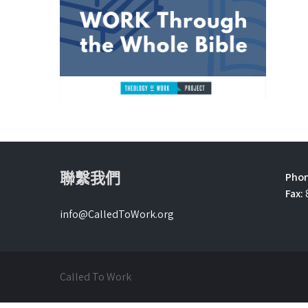
聯繫我們
Phon
Fax:
info@CalledToWork.org
Called To Work