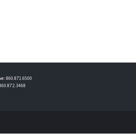
e:
860.871.6500
860.872.3468