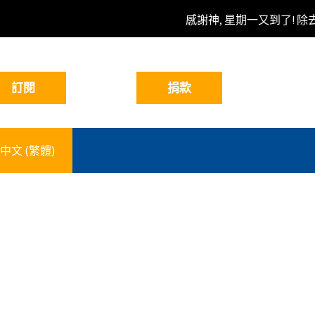
感謝神, 星期一又到了! 除
中文 (繁體)