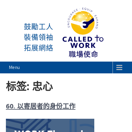
感謝神, 星期一又到了! 除
Skip
to
鼓勵工人
content
裝備領袖
拓展網絡
Called To Work
Menu
标签:
忠心
60. 以寄居者的身份工作