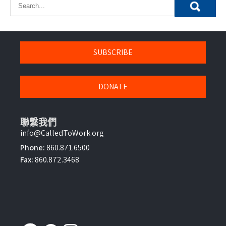
SUBSCRIBE
DONATE
聯繫我們
info@CalledToWork.org
Phone:
860.871.6500
Fax:
860.872.3468