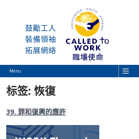
感謝神, 星期一又到了! 除
Skip
to
鼓勵工人
content
裝備領袖
拓展網絡
Called To Work
Menu
标签:
恢復
39. 罪和復興的應許