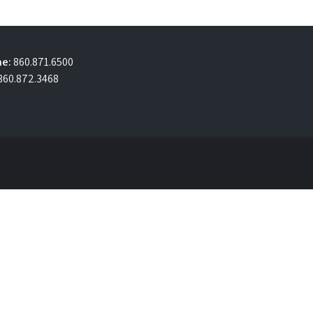
e:
860.871.6500
860.872.3468