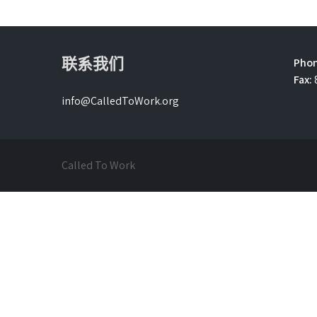
联系我们
Phon
Fax:
info@CalledToWork.org
Called To Work