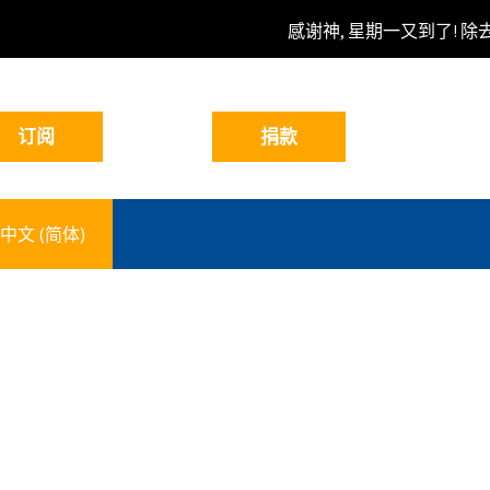
感谢神, 星期一又到了! 除
中文 (简体)