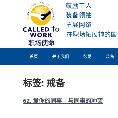
Skip
鼓励工人
to
装备领袖
content
拓展网络
Called To
Work
首页
关于我们
鼓励
装备
标签:
戒备
62. 爱你的同事 – 与同事的冲突