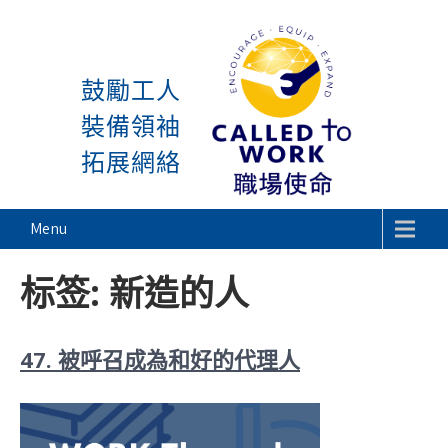
感謝神, 星期一又到了! 除
Skip
to
鼓勵工人
content
裝備領袖
拓展網絡
Called To Work
Menu
标签:
新造的人
47. 被呼召成為和好的代理人