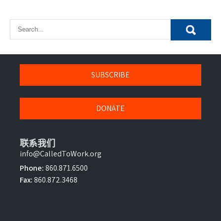
SUBSCRIBE
DONATE
联系我们
info@CalledToWork.org
Phone:
860.871.6500
Fax:
860.872.3468