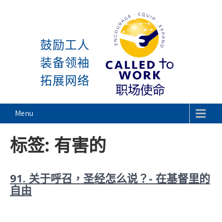
感谢神, 星期一又到了! 除
Skip
to
鼓励工人
content
装备领袖
拓展网络
Called To Work
Menu
标签:
有害的
91. 关于呼召，圣经怎么说？- 在基督里的
自由