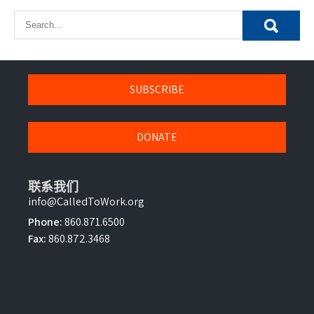
SUBSCRIBE
DONATE
联系我们
info@CalledToWork.org
Phone:
860.871.6500
Fax:
860.872.3468