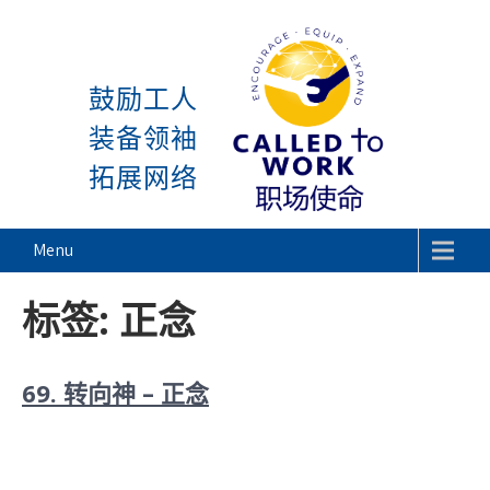
感谢神, 星期一又到了! 除
Skip
to
鼓励工人
content
装备领袖
拓展网络
Called To Work
Menu
标签:
正念
69. 转向神 – 正念