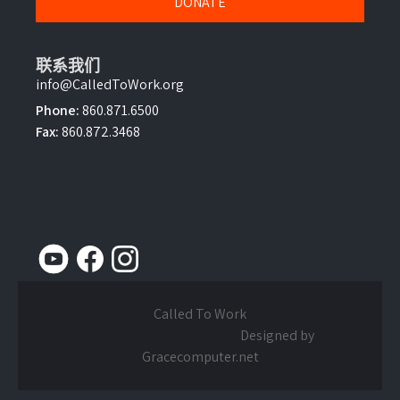
DONATE
联系我们
info@CalledToWork.org
Phone:
860.871.6500
Fax:
860.872.3468
Called To Work