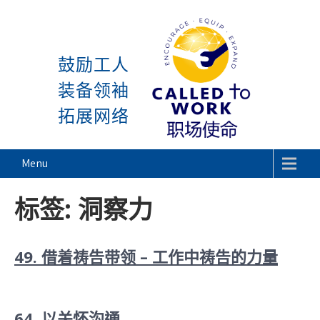
感谢神, 星期一又到了! 除去
Skip
to
鼓励工人
content
装备领袖
拓展网络
Called To Work
Menu
标签:
洞察力
49. 借着祷告带领 – 工作中祷告的力量
64. 以关怀沟通