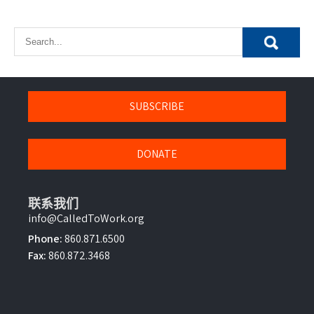
SUBSCRIBE
DONATE
联系我们
info@CalledToWork.org
Phone:
860.871.6500
Fax:
860.872.3468