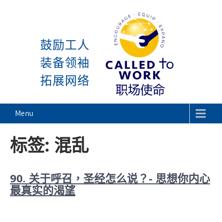
感谢神, 星期一又到了! 除
Skip
to
鼓励工人
content
装备领袖
拓展网络
Called To Work
Menu
标签:
混乱
90. 关于呼召，圣经怎么说？- 思想你内心
最真实的渴望