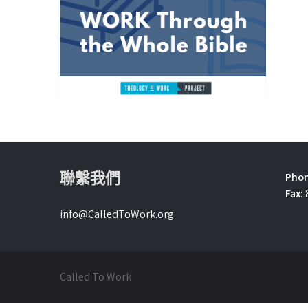
聯繫我們
Phon
Fax:
info@CalledToWork.org
Called To Work