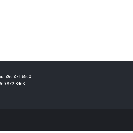
e:
860.871.6500
860.872.3468