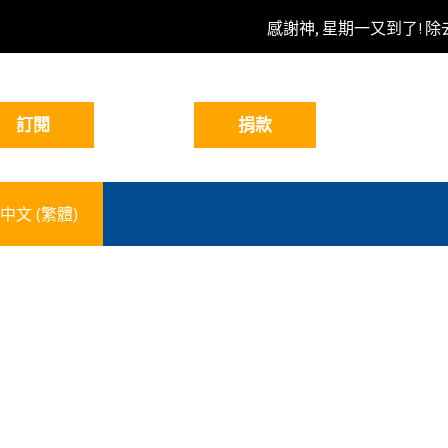
感謝神, 星期一又到了! 除
中文 (繁體)