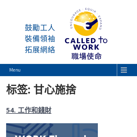
感謝神, 星期一又到了! 除
Skip
to
鼓勵工人
content
裝備領袖
拓展網絡
Called To Work
Menu
标签:
甘心施捨
54. 工作和錢財