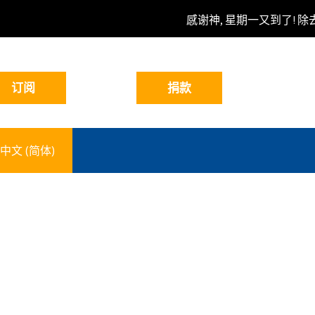
感谢神, 星期一又到了! 除
中文 (简体)