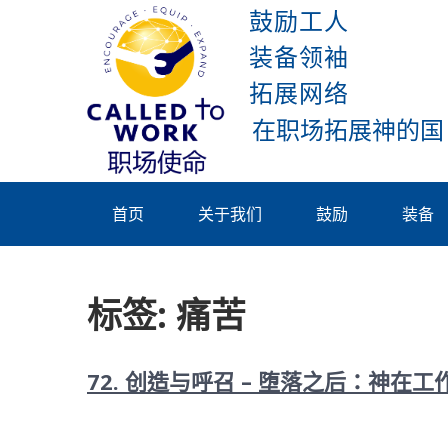
Skip
鼓励工人
to
装备领袖
content
拓展网络
Called To
Work
首页
关于我们
鼓励
装备
标签:
痛苦
72. 创造与呼召 – 堕落之后：神在