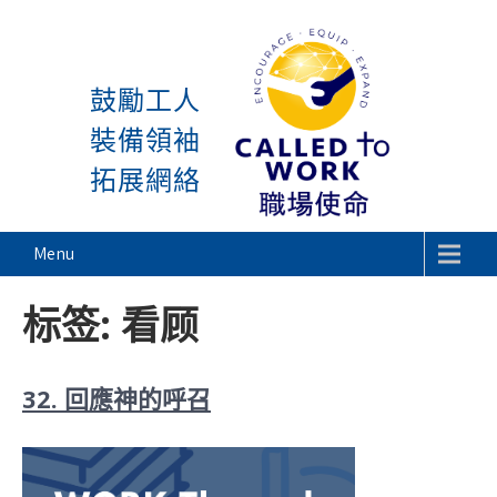
感謝神, 星期一又到了! 除
Skip
to
鼓勵工人
content
裝備領袖
拓展網絡
Called To Work
Menu
标签:
看顾
32. 回應神的呼召