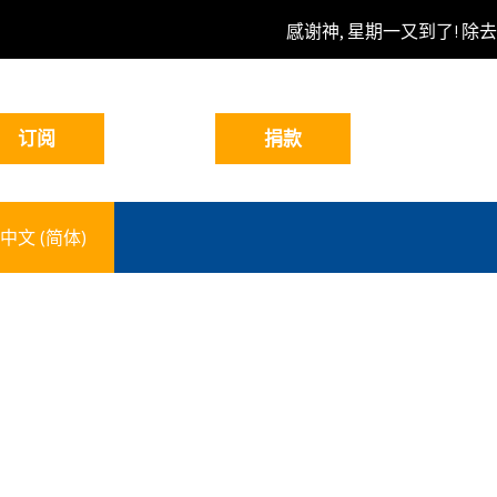
感谢神, 星期一又到了! 除去
中文 (简体)