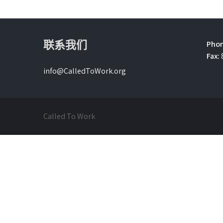
联系我们
Phon
Fax:
info@CalledToWork.org
Called To Work