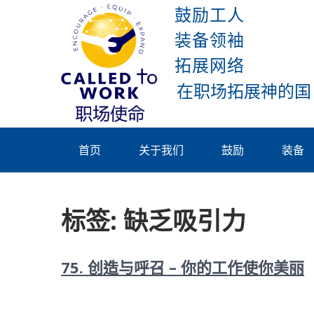
Skip
鼓励工人
to
装备领袖
content
拓展网络
Called To
Work
首页
关于我们
鼓励
装备
标签:
缺乏吸引力
75. 创造与呼召 – 你的工作使你美丽