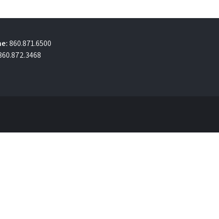
e:
860.871.6500
860.872.3468