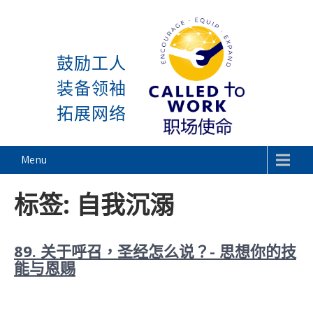
感谢神, 星期一又到了! 除
Skip
to
鼓励工人
content
装备领袖
拓展网络
Called To Work
Menu
标签:
自我沉溺
89. 关于呼召，圣经怎么说？- 思想你的技
能与恩赐