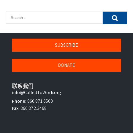
SUBSCRIBE
DONATE
联系我们
info@CalledToWork.org
Phone:
860.871.6500
Fax:
860.872.3468