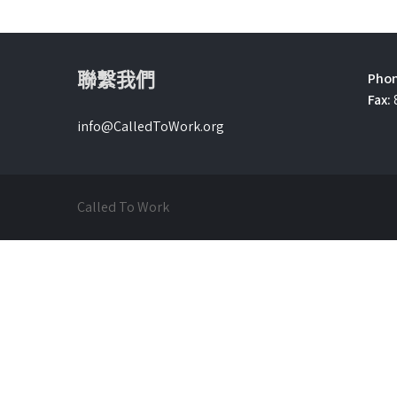
聯繫我們
Phon
Fax:
info@CalledToWork.org
Called To Work