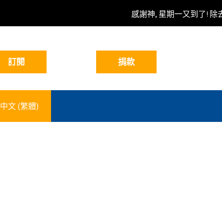
感謝神, 星期一又到了! 除
中文 (繁體)