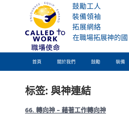
Skip
鼓勵工人
to
裝備領袖
content
拓展網絡
Called To
Work
首頁
關於我們
鼓勵
裝備
标签:
與神連結
66. 轉向神 – 藉著工作轉向神