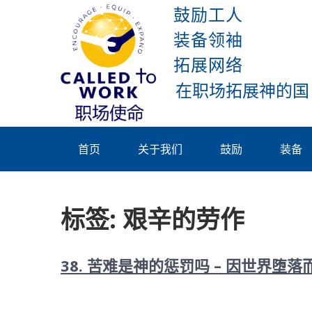
Skip
鼓励工人
to
装备领袖
content
拓展网络
Called To
Work
首页
关于我们
鼓励
装备
标签:
艰辛的劳作
38. 苦难是神的惩罚吗 – 因世界堕落