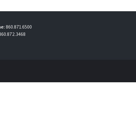
e:
860.871.6500
860.872.3468