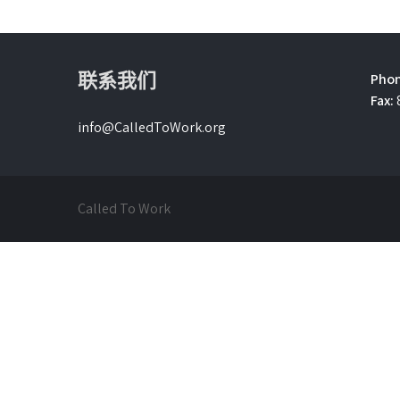
联系我们
Phon
Fax:
info@CalledToWork.org
Called To Work