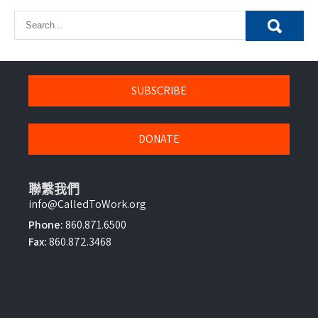
SUBSCRIBE
DONATE
聯繫我們
info@CalledToWork.org
Phone:
860.871.6500
Fax:
860.872.3468