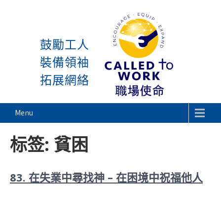
感謝神, 星期一又到了! 除
Skip
to
鼓勵工人
content
裝備領袖
拓展網絡
Called To Work
Menu
标签:
貧困
83. 在失業中尋找神 – 在困境中祝福他人