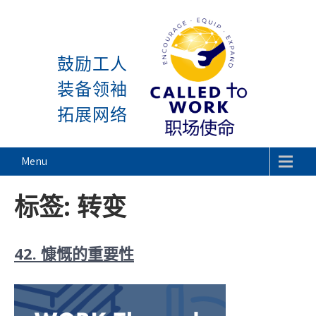
感谢神, 星期一又到了! 除
Skip
to
鼓励工人
content
装备领袖
拓展网络
Called To Work
Menu
标签:
转变
42. 慷慨的重要性