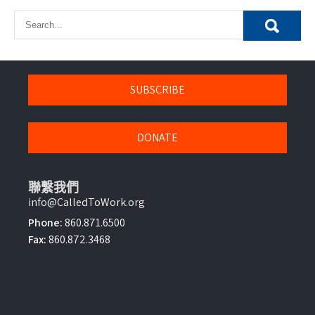
SUBSCRIBE
DONATE
聯繫我們
info@CalledToWork.org
Phone:
860.871.6500
Fax:
860.872.3468