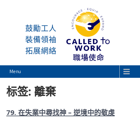
感謝神, 星期一又到了! 除
Skip
to
鼓勵工人
content
裝備領袖
拓展網絡
Called To Work
Menu
标签:
離棄
79. 在失業中尋找神 – 逆境中的敬虔