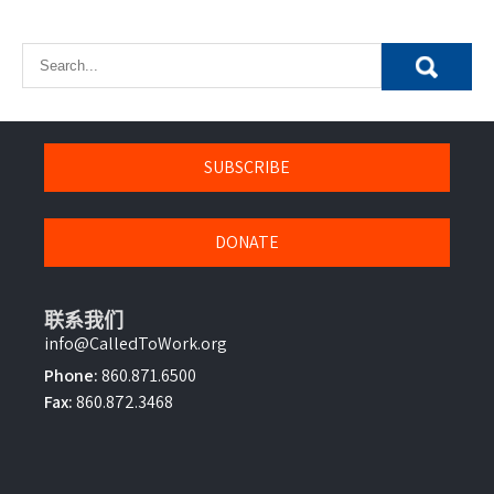
SUBSCRIBE
DONATE
联系我们
info@CalledToWork.org
Phone:
860.871.6500
Fax:
860.872.3468