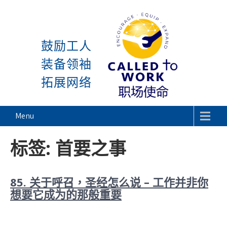
感谢神, 星期一又到了! 除去 主日与周一 
Skip
to
鼓励工人
content
装备领袖
拓展网络
Called To Work
Menu
标签:
首要之事
85. 关于呼召，圣经怎么说 – 工作并非你
想要它成为的那般重要