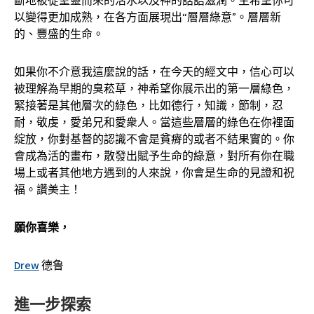
斷地被從聖靈而來的活水以及神的話語滋潤。主希望你可
以變得更加成熟，在各方面展現出“層層綠意”。層層新
的、豐盛的生命。
如果你不介意我這麼說的話，在今天的經文中，信心可以
被理解為早期的臭菘草，神希望你展示出的第一層綠色，
緊接著是其他層次的綠色，比如德行，知識，節制，忍
耐，敬虔，愛弟兄和愛衆人。當這些層層的綠色在你裡面
綻放，你對基督的認識不會是貧瘠的或者不結果實的。你
會成為活的畫布，散發出賦予生命的綠意，對所有你在職
場上或者其他地方遇到的人來說，你會是生命的見證和祝
福。讚美主！
願你喜樂，
Drew
德鲁
進一步探索