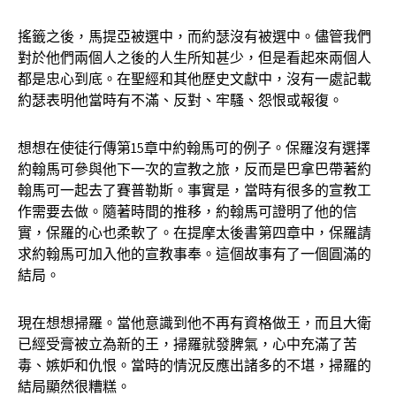
搖籤之後，馬提亞被選中，而約瑟沒有被選中。儘管我們
對於他們兩個人之後的人生所知甚少，但是看起來兩個人
都是忠心到底。在聖經和其他歷史文獻中，沒有一處記載
約瑟表明他當時有不滿、反對、牢騷、怨恨或報復。
想想在使徒行傳第15章中約翰馬可的例子。保羅沒有選擇
約翰馬可參與他下一次的宣教之旅，反而是巴拿巴帶著約
翰馬可一起去了賽普勒斯。事實是，當時有很多的宣教工
作需要去做。隨著時間的推移，約翰馬可證明了他的信
實，保羅的心也柔軟了。在提摩太後書第四章中，保羅請
求約翰馬可加入他的宣教事奉。這個故事有了一個圓滿的
結局。
現在想想掃羅。當他意識到他不再有資格做王，而且大衛
已經受膏被立為新的王，掃羅就發脾氣，心中充滿了苦
毒、嫉妒和仇恨。當時的情況反應出諸多的不堪，掃羅的
結局顯然很糟糕。