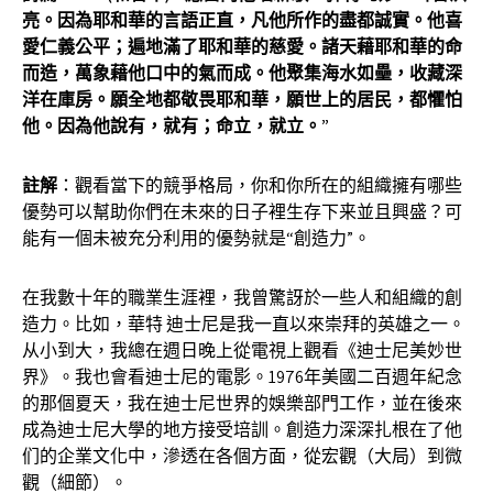
亮。因為耶和華的言語正直，凡他所
作
的盡都誠實。他喜
愛仁義公平；遍地滿了耶和華的慈愛。諸天藉耶和華的命
而造，萬象藉他口中的氣而成。他聚集海水如壘，收藏深
洋在庫房。願全地都敬畏耶和華，願世上的居民，都懼怕
他。因為他說有，就有；命立，就立。
”
註解
：觀看當下的競爭格局，你和你所在的組織擁有哪些
優勢可以幫助你們在未來的日子裡生存下来並且興盛？可
能有一個未被充分利用的優勢就是“創造力”。
在我數十年的職業生涯裡，我曾驚訝於一些人和組織的創
造力。比如，華特 迪士尼是我一直以來崇拜的英雄之一。
从小到大，我總在週日晚上從電視上觀看《迪士尼美妙世
界》。我也會看迪士尼的電影。1976年美國二百週年紀念
的那個夏天，我在迪士尼世界的娛樂部門工作，並在後來
成為迪士尼大學的地方接受培訓。創造力深深扎根在了他
们的企業文化中，滲透在各個方面，從宏觀（大局）到微
觀（細節）。