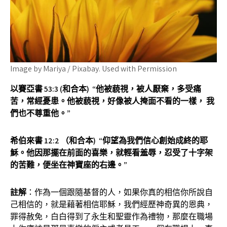
Image by Mariya / Pixabay. Used with Permission
以賽亞書
53:3 (和合本) “
他被藐視，被人厭棄，多受痛
苦，常經憂患。他被藐視，好像被人掩面不看的一樣，
我
們也不尊重他。
”
希伯來書
12:2 （和合本) “仰望為我們信心創始成終的耶
穌。他因那擺在前面的喜樂，就輕看羞辱，忍受了十字架
的苦難，便坐在神寶座的右邊。”
註解
：作為一個跟隨基督的人，如果你真的相信你所說自
己相信的，就是藉著相信耶穌，我們經歷神奇異的恩典，
罪得赦免，白白得到了永生和聖靈作為禮物，那麼在職場