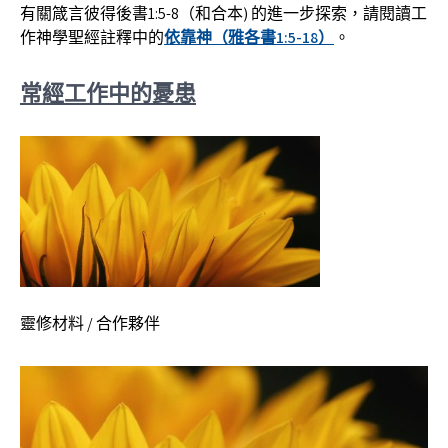
有關箴言彼得後書1:5-8（和合本) 的進一步探索，請閱讀工
作神學聖經註釋中的
依靠神（雅各書1:5-18）
。
常經工作中的憂患
靈修材料 / 合作夥伴