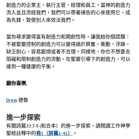
創造力的企業主，執行主管，經理和員工。當神的創造力
流入並且流經我們，我們可以帶著禱告的心來使用它，成
為先鋒，致使別人來效法我們。
當你尋求變得富有創造力和開創性時，讓我給你個提醒：
不被聖靈控制的創造力可以變得過於興奮，衝動，浮躁，
缺乏耐心，容易厭煩或者不合理。同樣地，你也不想要去
阻礙和限制創造力的流動。在聖靈引導下的創造力，可以
達到一種健康的平衡。
願你喜樂,
Drew
德魯
進一步探索
有關詩篇33:3-9 (和合本）的進一步探索，請閱讀工作神學
聖經註釋中的
卷1（詩篇1-41）
。