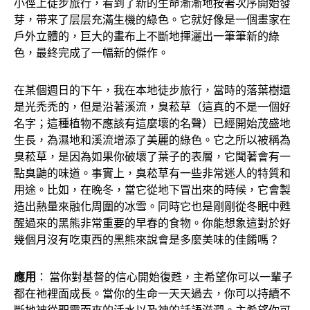
小徑上徒步旅行，看到了新的生命漸漸地按著次序開始發
芽，带来了层层充滿生機的綠色。它就好像是一個畫家在
戶外立體的，巨大的畫布上不斷地揮灑出一筆筆新的綠
色，最終完成了一幅新的傑作。
在某個週日的下午，我在本地徒步旅行，當時的落葉樹還
是光禿禿的，但是沿著溪流，臭菘草（這真的不是一個好
名字；這種植物不應該有這麼壞的名聲）已經開始茂盛地
生長，為濕地和溪流增添了美麗的綠色。它之所以被稱為
臭菘草，是因為如果你破壞了葉子的表層，它聞著會有一
點臭鼬的味道。事實上，臭菘草有一些非常迷人的特質和
用途。比如，在晚冬，當它從地下冒出來的時候，它會製
造出熱量來融化周圍的冰雪。同時它也是剛剛從冬眠中甦
醒過來的黑熊非常重要的早春的食物。你能想象這對於好
幾個月沒有吃東西的黑熊來說會是多麼美味的佳餚嗎？
應用
： 當你對基督的信心開始復甦，主希望你可以一輩子
都在祂裡面成長。當你的生命一天天過去，你可以持續不