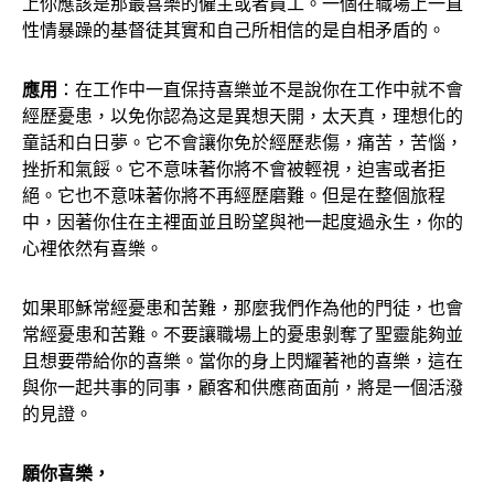
上你應該是那最喜樂的僱主或者員工。一個在職場上一直
性情暴躁的基督徒其實和自己所相信的是自相矛盾的。
應用
：在工作中一直保持喜樂並不是說你在工作中就不會
經歷憂患，以免你認為这是異想天開，太天真，理想化的
童話和白日夢。它不會讓你免於經歷悲傷，痛苦，苦惱，
挫折和氣餒。它不意味著你將不會被輕視，迫害或者拒
絕。它也不意味著你將不再經歷磨難。但是在整個旅程
中，因著你住在主裡面並且盼望與祂一起度過永生，你的
心裡依然有喜樂。
如果耶穌常經憂患和苦難，那麼我們作為他的門徒，也會
常經憂患和苦難。不要讓職場上的憂患剝奪了聖靈能夠並
且想要帶給你的喜樂。當你的身上閃耀著祂的喜樂，這在
與你一起共事的同事，顧客和供應商面前，將是一個活潑
的見證。
願你喜樂，