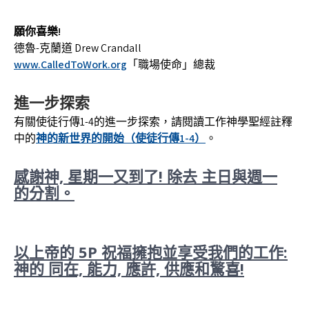
願你喜樂!
德魯-克蘭道 Drew Crandall
www.CalledToWork.org
「職場使命」總裁
進一步探索
有關使徒行傳1-4的進一步探索，請閱讀工作神學聖經註釋
中的
神的新世界的開始（使徒行傳1-4）
。
感謝神, 星期一又到了! 除去 主日與週一
的分割。
以上帝的 5P 祝福擁抱並享受我們的工作:
神的 同在, 能力, 應許, 供應和驚喜!