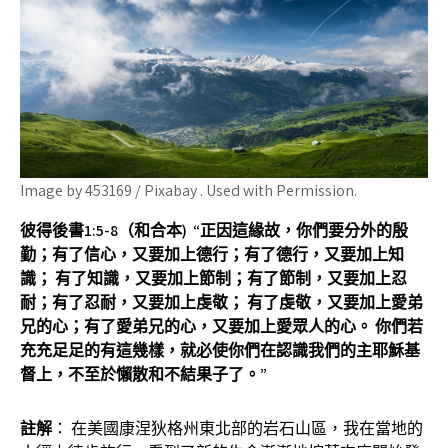
Image by 453169 / Pixabay . Used with Permission.
彼得後書
1:
5-8（和合本) “
正因這緣故，你們要分外的殷
勤；有了信心，又要加上德行；有了德行，又要加上知
識；
有了知識，又要加上節制；有了節制，又要加上忍
耐；有了忍耐，又要加上虔敬；
有了虔敬，又要加上愛弟
兄的心；有了愛弟兄的心，又要加上愛眾人的心。
你們若
充充足足的有這幾樣，就必使你們在認識我們的主耶穌基
督上，不至於懶散和不結果子了。
”
註解
： 在美國康涅狄格州東北部的岩石山區，我在當地的