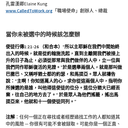
孔雷漢卿Elaine Kung
www.CalledToWork.org
「職場使命」創辦人、總裁
當你未被選中的時候該怎麼辦
使徒行傳1:21-26 （和合本）“所以主耶穌在我們中間始終
出入的時候，就是從約翰施洗起，直到主離開我們被接上
升的日子為止，必須從那常與我們做伴的人中，立一位與
我們同作耶穌復活的見證。”於是選舉兩個人，就是那叫做
巴撒巴、又稱呼猶士都的約瑟，和馬提亞。眾人就禱告
說：“主啊！你知道萬人的心，求你從這兩個人中，指明你
所揀選的是誰，叫他得這使徒的位分。這位分猶大已經丟
棄，往自己的地方去了。“ 於是眾人為他們搖籤，搖出馬
提亞來，他就和十一個使徒同列。”
注解
：任何一個正在尋找或者經歷過找工作的人都知道其
中的風險 — 你很有可能不會被録取。可能你是一個正直、