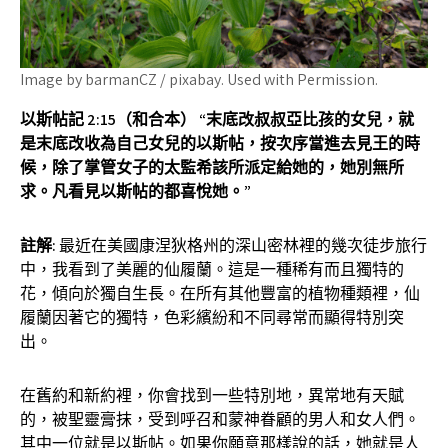
Image by barmanCZ / pixabay. Used with Permission.
以斯帖記 2:15（和合本） “末底改叔叔亞比孩的女兒，就
是末底改收為自己女兒的以斯帖，按次序當進去見王的時
候，除了掌管女子的太監希該所派定給她的，她別無所
求。凡看見以斯帖的都喜悅她。”
註解
:
最近在美國康涅狄格州的深山密林裡的幾次徒步旅行
中，我看到了美麗的仙履蘭。這是一種稀有而且獨特的
花，傾向於獨自生長。在所有其他豐富的植物種類裡，仙
履蘭因著它的獨特，色彩繽紛和不同尋常而顯得特別突
出。
在舊約和新約裡，你會找到一些特別地，異常地有天賦
的，被聖靈膏抹，受到呼召和蒙神眷顧的男人和女人們。
其中一位就是以斯帖。如果你願意那樣說的話，她就是人