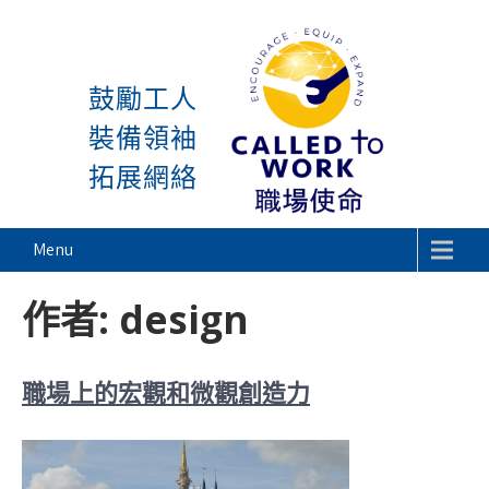
感謝神, 星期一又到了! 除去 主日與週一 的
Skip
to
鼓勵工人
content
裝備領袖
拓展網絡
Called To Work
Menu
作者:
design
職場上的宏觀和微觀創造力