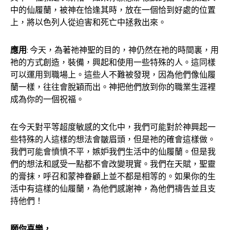
中的仙履蘭，被神在恰逢其時，放在一個恰到好處的位置
上，將以色列人從迫害和死亡中拯救出來。
應用
: 今天，為著祂神聖的目的，神仍然在祂的時間裏，用
祂的方式創造，裝備，興起和使用一些特殊的人。這同樣
可以運用到職場上。這些人不難被發現，因為他們像仙履
蘭一樣，往往會脫穎而出。神把他們放到你的職業生涯裡
成為你的一個祝福。
在今天對平等超度敏感的文化中，我們可能對於神興起一
些特殊的人這樣的想法會皺眉頭，但是祂的確會這樣做。
我們可能會憤憤不平，嫉妒我們生活中的仙履蘭。但是我
們的想法和感受一點都不會改變現實。我們在天賦，聖靈
的膏抹，呼召和蒙神眷顧上並不都是相等的。如果你的生
活中有這樣的仙履蘭，為他們感謝神，為他們禱告並且支
持他們！
願你喜樂，