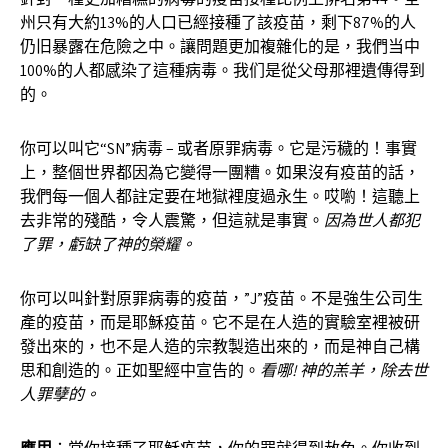
州只有大約13%的人口已經接種了該疫苗，剩下87%的人
仍旧暴露在危險之中。讓問題更加複雜化的是，我們当中
100%的人都感染了這種病毒。我们是從父母那裡遺傳得到
的。
你可以叫它“SN”病毒 – 或者原罪病毒。它是污穢的！事實
上，整個世界都因為它變得一團糟。如果沒有疫苗的話，
我們每一個人都註定要在地獄裡度過永生。哎喲！這聽上
去非常的殘酷，令人震驚，但這就是事實。
因為世人都犯
了罪，虧缺了神的榮耀。
你可以叫針對原罪病毒的疫苗，”J”疫苗。不是強生公司生
產的疫苗，而是耶穌疫苗。它不是在人造的實驗室裡被研
發出來的，也不是人造的宗教製造出來的，而是神自己構
思和創造的。正如聖經中宣告的。
看哪
!
神的羔羊，除去世
人罪孽的。