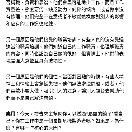
否稱職，負責和靠谱。他們會盡可能地少工作，而且工作
質量差，態度惡劣，缺乏動力，純粹的懶惰，或者做事沒
有條理。他们完全不在意或者不敏感這樣做對別人的影響
和应有的工作道德底線。
另一個原因是他們接受的職業培訓。有些人真的沒有受過
適當的職業培訓。他們知道自己的工作職責，也理解職責
的內容，同時也認為自己做的很好；但實際上，他們的表
現差强人意並且具有破壞性。
另一個原因是他們的個性。當面對困難的時候，有些人精
神上和情緒上會驚慌失控。他們無法處理問題。或者，他
們喜歡小題大做，吸引別人的注意，讓別人趕紧去幫助他
們而不是自己解決問題。
應用：
今天，禱告求主幫助你可以透過“屬靈的鏡子”看自
己。你在工作中是一個長期危機製造者嗎？如果是，為什
麼？有哪一些核心的原因？